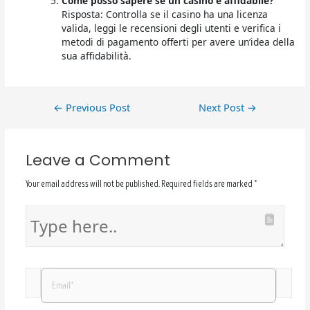
Come posso sapere se un casino è affidabile?
Risposta: Controlla se il casino ha una licenza
valida, leggi le recensioni degli utenti e verifica i
metodi di pagamento offerti per avere un’idea della
sua affidabilità.
←
Previous Post
Next Post
→
Leave a Comment
Your email address will not be published.
Required fields are marked
*