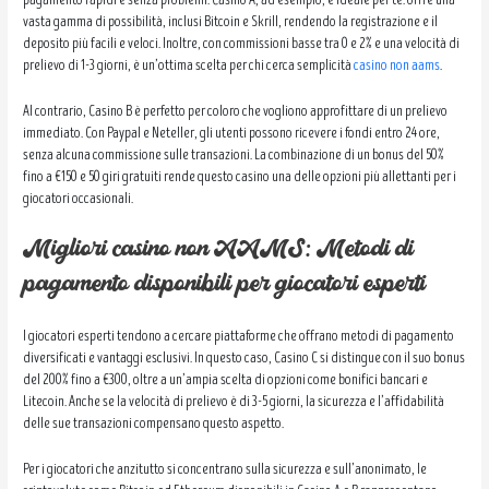
pagamento rapidi e senza problemi. Casino A, ad esempio, è ideale per te: offre una
vasta gamma di possibilità, inclusi Bitcoin e Skrill, rendendo la registrazione e il
deposito più facili e veloci. Inoltre, con commissioni basse tra 0 e 2% e una velocità di
prelievo di 1-3 giorni, è un’ottima scelta per chi cerca semplicità
casino non aams
.
Al contrario, Casino B è perfetto per coloro che vogliono approfittare di un prelievo
immediato. Con Paypal e Neteller, gli utenti possono ricevere i fondi entro 24 ore,
senza alcuna commissione sulle transazioni. La combinazione di un bonus del 50%
fino a €150 e 50 giri gratuiti rende questo casino una delle opzioni più allettanti per i
giocatori occasionali.
Migliori casino non AAMS: Metodi di
pagamento disponibili per giocatori esperti
I giocatori esperti tendono a cercare piattaforme che offrano metodi di pagamento
diversificati e vantaggi esclusivi. In questo caso, Casino C si distingue con il suo bonus
del 200% fino a €300, oltre a un’ampia scelta di opzioni come bonifici bancari e
Litecoin. Anche se la velocità di prelievo è di 3-5 giorni, la sicurezza e l’affidabilità
delle sue transazioni compensano questo aspetto.
Per i giocatori che anzitutto si concentrano sulla sicurezza e sull’anonimato, le