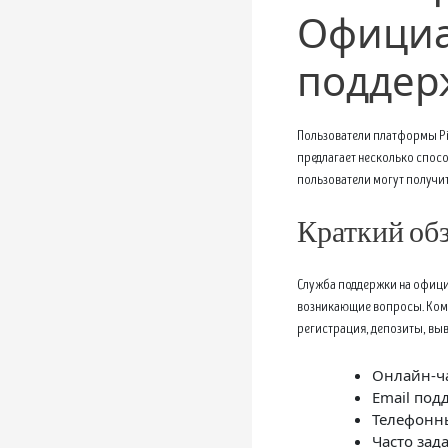
Официа
поддер
Пользователи платформы Pi
предлагает несколько спос
пользователи могут получи
Краткий обз
Служба поддержки на офици
возникающие вопросы. Кома
регистрация, депозиты, вы
Онлайн-ча
Email под
Телефонн
Часто зад