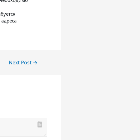
 необходимо
буется
 адреса
Next Post
→