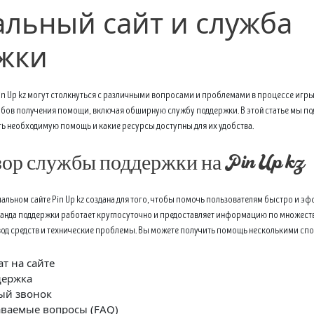
льный сайт и служба
жки
n Up kz могут столкнуться с различными вопросами и проблемами в процессе игр
обов получения помощи, включая обширную службу поддержки. В этой статье мы п
ть необходимую помощь и какие ресурсы доступны для их удобства.
ор службы поддержки на Pin Up kz
альном сайте Pin Up kz создана для того, чтобы помочь пользователям быстро и 
нда поддержки работает круглосуточно и предоставляет информацию по множеству
вод средств и технические проблемы. Вы можете получить помощь несколькими сп
т на сайте
держка
ый звонок
аваемые вопросы (FAQ)