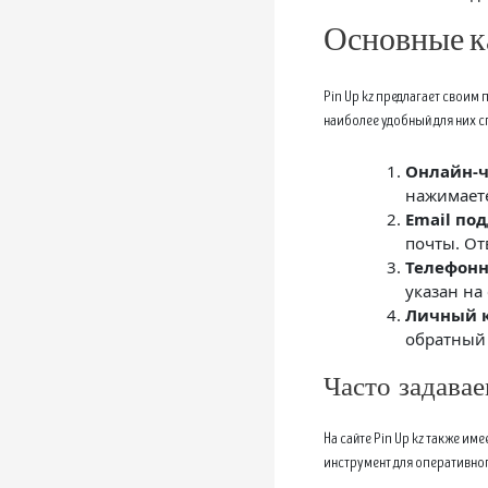
Основные к
Pin Up kz предлагает своим
наиболее удобный для них 
Онлайн-ч
нажимаете
Email по
почты. От
Телефонн
указан на
Личный к
обратный 
Часто задава
На сайте Pin Up kz также и
инструмент для оперативно