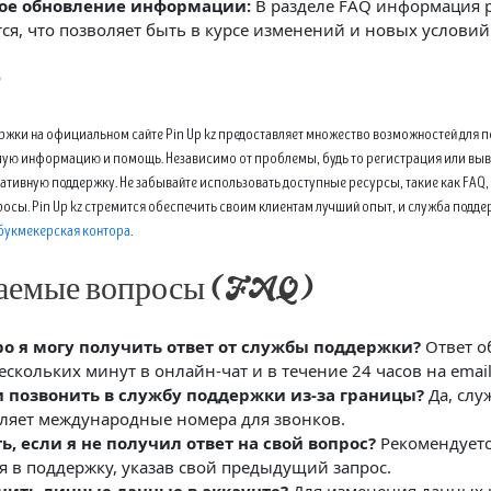
ое обновление информации:
В разделе FAQ информация 
ся, что позволяет быть в курсе изменений и новых условий
е
ржки на официальном сайте Pin Up kz предоставляет множество возможностей для п
ую информацию и помощь. Независимо от проблемы, будь то регистрация или выво
ативную поддержку. Не забывайте использовать доступные ресурсы, такие как FAQ
росы. Pin Up kz стремится обеспечить своим клиентам лучший опыт, и служба подде
 букмекерская контора
.
ваемые вопросы (FAQ)
ро я могу получить ответ от службы поддержки?
Ответ о
ескольких минут в онлайн-чат и в течение 24 часов на email
 позвонить в службу поддержки из-за границы?
Да, слу
ляет международные номера для звонков.
ь, если я не получил ответ на свой вопрос?
Рекомендуетс
я в поддержку, указав свой предыдущий запрос.