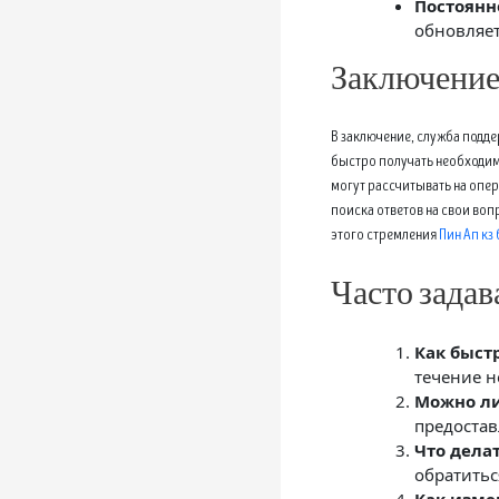
Постоянн
обновляет
Заключени
В заключение, служба подде
быстро получать необходим
могут рассчитывать на опер
поиска ответов на свои воп
этого стремления
Пин Ап кз
Часто зада
Как быст
течение н
Можно ли
предостав
Что делат
обратитьс