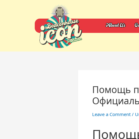
About Us
Ca
Помощь по
Официаль
Leave a Comment
/
U
Помощь 