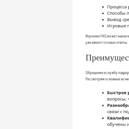
Процесса 
Способы п
Вывод сре
Игровые п
Изучение FAQ может значит
уже имеют готовые ответы.
Преимущест
Обращение в службу поддерж
Рассмотрим основные из ни
Быстрое 
вопросы, 
Разнообр
связи с п
Квалифи
обучены 