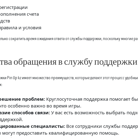
регистрации
ополнения счета
дств
равила и условия
ельно сократить время ожидания ответа от службы поддержки, поскольку многие 
ва обращения в службу поддержки 
ки Pin Up kz имеет множество преимуществ, которые делают этот процесс удобным
х:
решение проблем:
Круглосуточная поддержка помогает бы
что особенно важно во время игры.
азие способов связи:
У вас есть возможность выбрать под
оддержкой.
цированные специалисты:
Все сотрудники службы подде
и могут предоставить квалифицированную помощь.