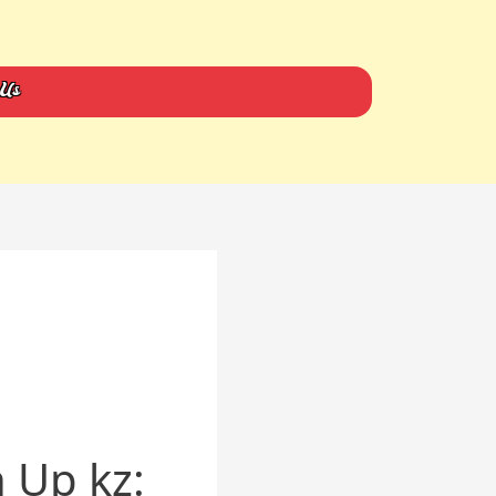
 Us
 Up kz: