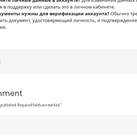
нить личные данные в аккаунте?
Для изменения данных
я в поддержку или сделать это в личном кабинете.
кументы нужны для верификации аккаунта?
Обычно тре
ить документ, удостоверяющий личность, и подтверждение
ия.
t
mment
 published.
Required fields are marked
*