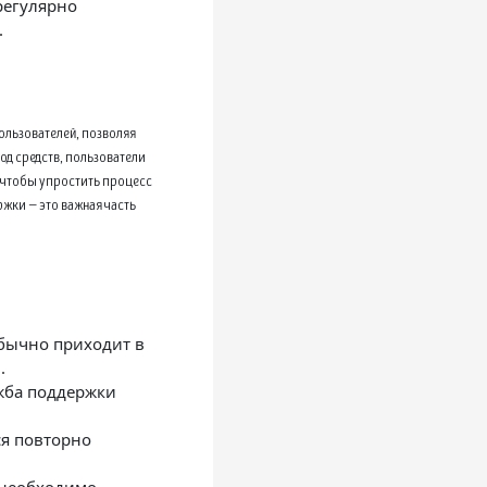
регулярно
.
ользователей, позволяя
д средств, пользователи
, чтобы упростить процесс
ржки — это важная часть
бычно приходит в
.
жба поддержки
я повторно