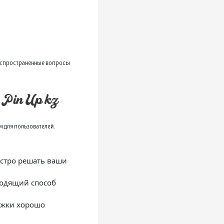
распространенные вопросы
Pin Up kz
 для пользователей.
стро решать ваши
ходящий способ
ржки хорошо