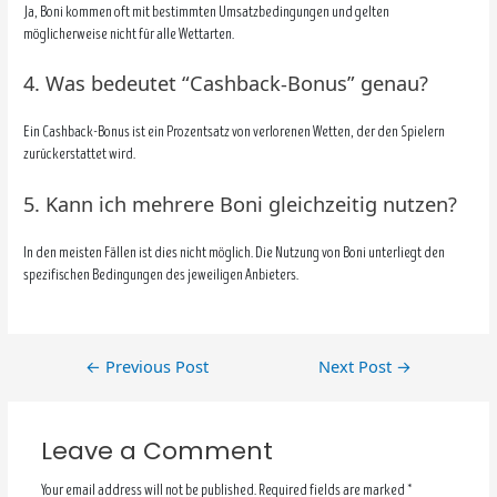
Ja, Boni kommen oft mit bestimmten Umsatzbedingungen und gelten
möglicherweise nicht für alle Wettarten.
4. Was bedeutet “Cashback-Bonus” genau?
Ein Cashback-Bonus ist ein Prozentsatz von verlorenen Wetten, der den Spielern
zurückerstattet wird.
5. Kann ich mehrere Boni gleichzeitig nutzen?
In den meisten Fällen ist dies nicht möglich. Die Nutzung von Boni unterliegt den
spezifischen Bedingungen des jeweiligen Anbieters.
←
Previous Post
Next Post
→
Leave a Comment
Your email address will not be published.
Required fields are marked
*