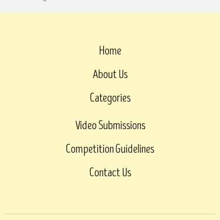
Home
About Us
Categories
Video Submissions
Competition Guidelines
Contact Us