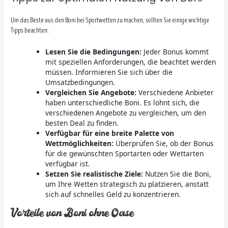
Um das Beste aus den Boni bei Sportwetten zu machen, sollten Sie einige wichtige
Tipps beachten:
Lesen Sie die Bedingungen:
Jeder Bonus kommt
mit speziellen Anforderungen, die beachtet werden
müssen. Informieren Sie sich über die
Umsatzbedingungen.
Vergleichen Sie Angebote:
Verschiedene Anbieter
haben unterschiedliche Boni. Es lohnt sich, die
verschiedenen Angebote zu vergleichen, um den
besten Deal zu finden.
Verfügbar für eine breite Palette von
Wettmöglichkeiten:
Überprüfen Sie, ob der Bonus
für die gewünschten Sportarten oder Wettarten
verfügbar ist.
Setzen Sie realistische Ziele:
Nutzen Sie die Boni,
um Ihre Wetten strategisch zu platzieren, anstatt
sich auf schnelles Geld zu konzentrieren.
Vorteile von Boni ohne Oase