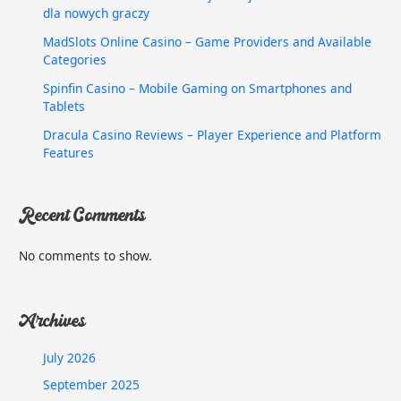
dla nowych graczy
MadSlots Online Casino – Game Providers and Available
Categories
Spinfin Casino – Mobile Gaming on Smartphones and
Tablets
Dracula Casino Reviews – Player Experience and Platform
Features
Recent Comments
No comments to show.
Archives
July 2026
September 2025