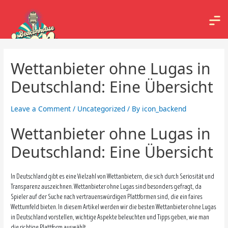
Wettanbieter ohne Lugas in
Deutschland: Eine Übersicht
Leave a Comment
/
Uncategorized
/ By
icon_backend
Wettanbieter ohne Lugas in
Deutschland: Eine Übersicht
In Deutschland gibt es eine Vielzahl von Wettanbietern, die sich durch Seriosität und
Transparenz auszeichnen. Wettanbieter ohne Lugas sind besonders gefragt, da
Spieler auf der Suche nach vertrauenswürdigen Plattformen sind, die ein faires
Wettumfeld bieten. In diesem Artikel werden wir die besten Wettanbieter ohne Lugas
in Deutschland vorstellen, wichtige Aspekte beleuchten und Tipps geben, wie man
die richtige Plattform auswählt.