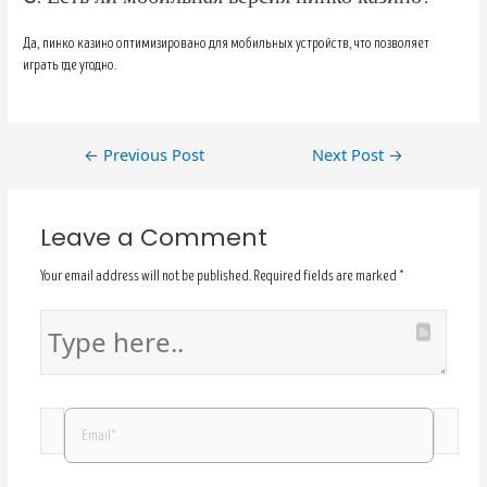
Да, пинко казино оптимизировано для мобильных устройств, что позволяет
играть где угодно.
←
Previous Post
Next Post
→
Leave a Comment
Your email address will not be published.
Required fields are marked
*