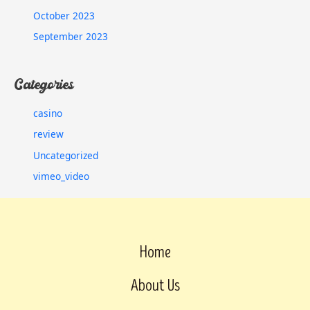
October 2023
September 2023
Categories
casino
review
Uncategorized
vimeo_video
Home
About Us