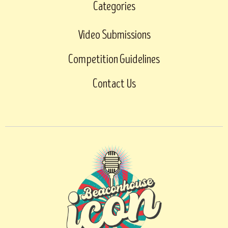
Categories
Video Submissions
Competition Guidelines
Contact Us