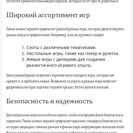
его более привлекательным для игроков, которые хотят просто развлечься.
Широкий ассортимент игр
Пинко казино зеркало предлагает разнообразные игры, которые удовлетворяют
разные вкусы и предпочтения. Например, в их ассортимент входят:
Слоты с различными тематиками.
Настольные игры, такие как покер и рулетка.
Живые игры с дилерами для создания
реалистичного игрового опыта.
Такое разнообразие позволяет игрокам легко находить игры, которые им
нравятся, и пробовать новые. Возможность играть в разные игры помогает
удерживать интерес и делает игровой процесс более увлекательным.
Безопасность и надежность
Для казуальных игроков особенно важно, чтобы платформа была безопасной и
надежной. Пинко казино зеркало предлагает высокие стандарты безопасности,
которые защищают личные данные и финансовую информацию пользователей.
Использование современных технологий шифрования и соблюдение норм