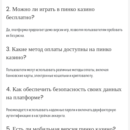
2. Можно ли играть в пинко казино
бесплатно?
Да, платформа предлагает демо версии игр, позволяя пользователям пробовать
их без риска.
3. Какие метод оплаты доступны на пинко
казино?
Пользователи могут использовать различные методы оплаты, включая
банковские карты, электронные кошельки и криптовалюту.
4. Как обеспечить безопасность своих данных
на платформе?
Рекомендуется использовать надежные пароли и включать двухфакторную
аутентификацию в настройках аккаунта.
5. Есть ли мобильная версия пинко казино?