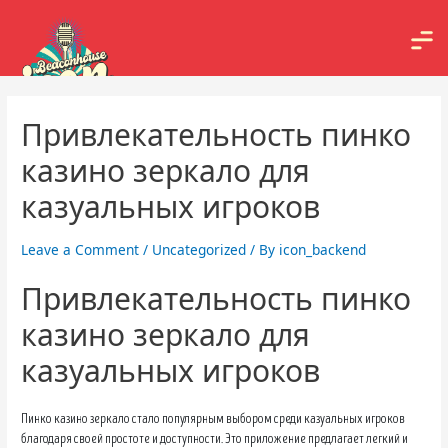
Привлекательность пинко
казино зеркало для
казуальных игроков
Leave a Comment
/
Uncategorized
/ By
icon_backend
Привлекательность пинко
казино зеркало для
казуальных игроков
Пинко казино зеркало стало популярным выбором среди казуальных игроков
благодаря своей простоте и доступности. Это приложение предлагает легкий и