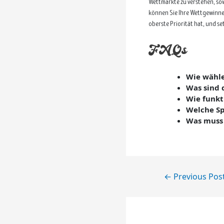
Wettmärkte zu verstehen, so
können Sie Ihre Wettgewinne
oberste Priorität hat, und set
FAQs
Wie wähle
Was sind 
Wie funkt
Welche Sp
Was muss
←
Previous Pos