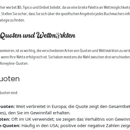
r wie bet365, Tipico und Unibet beliebt, da sie eine breite Palette an Wettmöglichkeit
tellen Sie sicher, dass Sie sich über die spezifischen Angebote jedes Buchmachers inf
ategie zu finden.
 Quoten und Wettmärkten
ximieren, ist es wichtig, die verschiedenen Arten von Quoten und Wettmärkten zu ver
, wenn Ihre Wette erfolgreich ist. Sie haben meistens die Wahl zwischen drei verschied
Moneyline-Quoten.
uoten
Quoten sind:
Quoten:
Weit verbreitet in Europa; die Quote zeigt den Gesamtbet
es), den Sie im Gewinnfall erhalten.
oten:
Oft im UK verwendet; sie zeigen das Verhältnis von Gewinn 
e-Quoten:
Häufig in den USA; positive oder negative Zahlen zeige