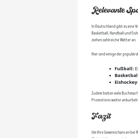
Relevante Spo
In Deutschland gibt es eine V
Basketball, Handball und Eis
ziehen zahlreiche Wetter an.
Hier sind einige der populär
Fußball:
E
Basketbal
Eishockey
Zudem bieten viele Buchmach
Promotions weiter ankurbel
Fazit
Um Ihre Gewinnchancen bei W