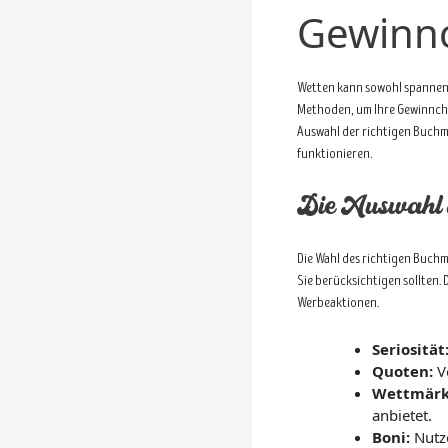
Gewinnc
Wetten kann sowohl spannend a
Methoden, um Ihre Gewinncha
Auswahl der richtigen Buchma
funktionieren.
Die Auswahl 
Die Wahl des richtigen Buchma
Sie berücksichtigen sollten.
Werbeaktionen.
Seriosität
Quoten:
Ve
Wettmärk
anbietet.
Boni:
Nutz