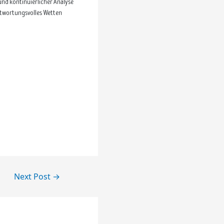
nd kontinuierlicher Analyse
ntwortungsvolles Wetten
Next Post
→