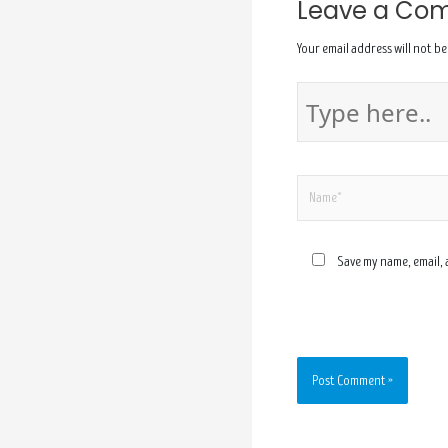
Leave a Co
Your email address will not be
Save my name, email, 