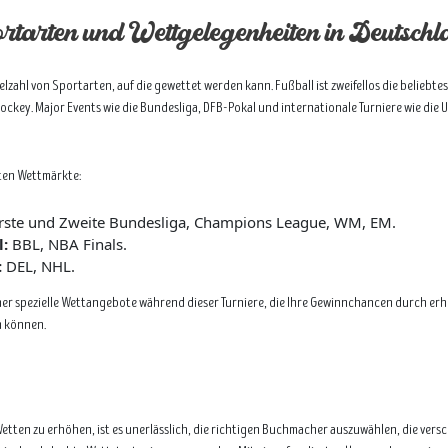
rtarten und Wettgelegenheiten in Deutsch
ielzahl von Sportarten, auf die gewettet werden kann. Fußball ist zweifellos die beliebte
hockey. Major Events wie die Bundesliga, DFB-Pokal und internationale Turniere wie di
sten Wettmärkte:
rste und Zweite Bundesliga, Champions League, WM, EM.
l:
BBL, NBA Finals.
:
DEL, NHL.
er spezielle Wettangebote während dieser Turniere, die Ihre Gewinnchancen durch er
n können.
etten zu erhöhen, ist es unerlässlich, die richtigen Buchmacher auszuwählen, die ver