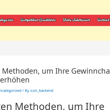
tegories
Competition Guidelines
Video Submission
Contact
n Methoden, um Ihre Gewinncha
 erhöhen
ncategorized
/ By
icon_backend
ten Methoden, um Ihre