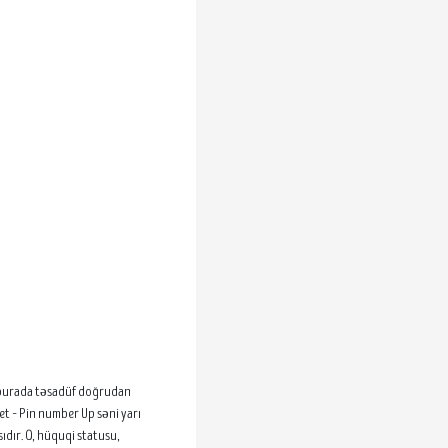
i, burada təsadüf doğrudan
t – Pin number Up səni yarı
ıdır. O, hüquqi statusu,