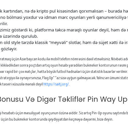
k kartından, nə də kripto pul kisəsindən qorxmalısan – burada h
ino bölməsi yoxdur və idman mərc oyunları yerli qanunvericiliyə
ilir.
izimiz göstərdi ki, platforma təkcə maraqlı oyunlar deyil, həm 
za üzərində qurulub.
old style tərzdə klassik “meyvəli” slotlar, həm də süjet xətti ilə i
 gözləyir.
aratmaq üçün Azərbaycan kodu ilə mobil telefon nömrəsini daxil etməlisiniz. Növbəti a
 kliklədikdən sonra poçtdan artıq oyun hesabı yaradılan bukmeker kontorunun rəsmi po
var rapid bir çox matçlar, hətta böyük futbol hadisələri üçün statistik bazarlar verilmir
rategiya ilə oynayırsınızsa, Flag Up” “az sizə uyğun gəlməyəcək. Yalnız ən ümumi statis
 təsviri xüsusilə mənalı deyil
https://saitj.org/
.
Bonusu Və Digər Təkliflər Pin Way U
gi hesabatı üçün məsuliyyət oyunçunun özünə aiddir. Siz artıq Pin-Up oyunu saytında b
nlar üçün bu bukmeker kontorunda qeydiyyatdan keçməyə dəyərmi, bizə deyin.