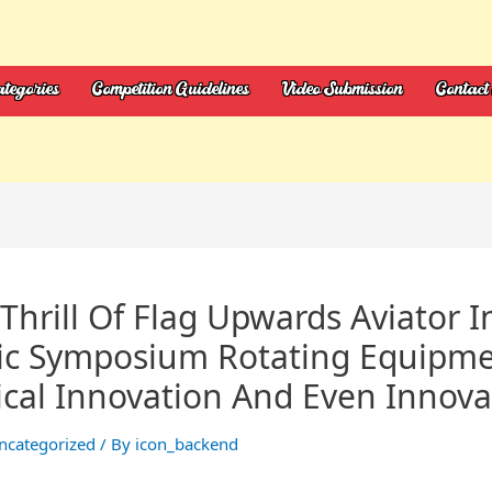
tegories
Competition Guidelines
Video Submission
Contact
Thrill Of Flag Upwards Aviator I
tic Symposium Rotating Equipm
cal Innovation And Even Innova
ncategorized
/ By
icon_backend