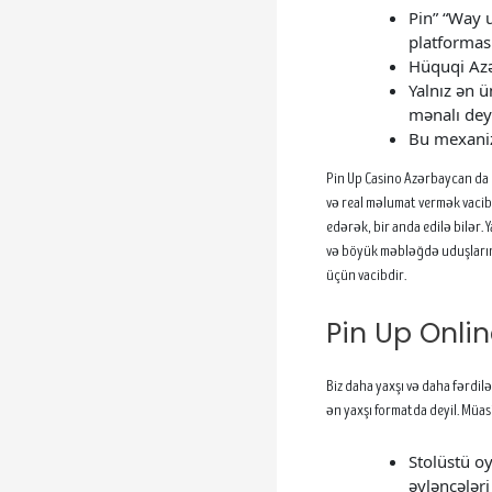
Pin” “Way 
platforması
Hüquqi Azər
Yalnız ən ü
mənalı deyi
Bu mexaniz
Pin Up Casino Azərbaycan da 
və real məlumat vermək vacibd
edərək, bir anda edilə bilər.
və böyük məbləğdə uduşların 
üçün vacibdir.
Pin Up Onlin
Biz daha yaxşı və daha fərdil
ən yaxşı formatda deyil. Müasi
Stolüstü o
əyləncələri