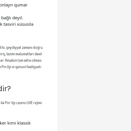
q onlayn qumar
bağlı deyil.
 təsviri xüsusilə
l ki, qeydiyyat zamanı doğru
iş, lazımi məlumatları daxil
ər. Hesabın tam aktiv olması
Pin Up ın qanuni fəaliyyəti
ir?
ilə Pin-Up casino LIVE rejimi
ker kimi klassik